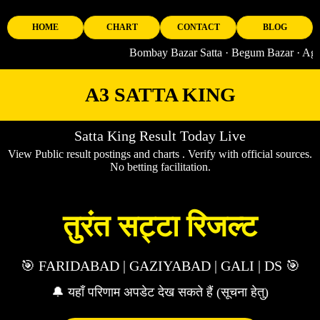
HOME
CHART
CONTACT
BLOG
Bombay Bazar Satta · Begum Bazar · Agra King
A3 SATTA KING
Satta King Result Today Live
View Public result postings and charts . Verify with official sources.
No betting facilitation.
तुरंत सट्टा रिजल्ट
🎯 FARIDABAD | GAZIYABAD | GALI | DS 🎯
🔔 यहाँ परिणाम अपडेट देख सकते हैं (सूचना हेतु)