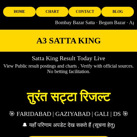
HOME
CHART
CONTACT
BLOG
Bombay Bazar Satta · Begum Bazar · Agra King
A3 SATTA KING
Satta King Result Today Live
View Public result postings and charts . Verify with official sources.
No betting facilitation.
तुरंत सट्टा रिजल्ट
🎯 FARIDABAD | GAZIYABAD | GALI | DS 🎯
🔔 यहाँ परिणाम अपडेट देख सकते हैं (सूचना हेतु)