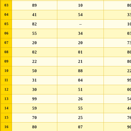
03
89
10
8
04
41
54
3
05
82
1
--
06
55
34
0
07
20
20
7
08
02
01
8
09
22
21
8
10
50
88
2
11
31
04
9
12
30
51
0
13
99
26
5
14
59
55
4
15
70
25
7
16
80
07
9