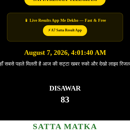
📱 Live Results App Me Dekho — Fast & Free
⚡ A7 Satta Result App
August 7, 2026, 4:01:40 AM
हाँ सबसे पहले मिलती है आज की सट्टा खबर रुको और देखो लाइव रिजल्
DISAWAR
83
SATTA MATKA