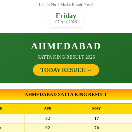
India's No.1 Matka Result Portal
Friday
07 Aug 2026
AHMEDABAD
SATTA KING RESULT
2026
TODAY RESULT: --
AHMEDABAD SATTA KING RESULT
R
APR
MAY
1
32
17
0
92
70