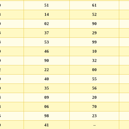
0
51
61
3
14
52
0
02
90
3
37
29
3
53
99
0
46
10
0
90
32
2
22
00
9
40
55
0
35
56
4
09
20
4
06
70
6
98
23
0
41
--