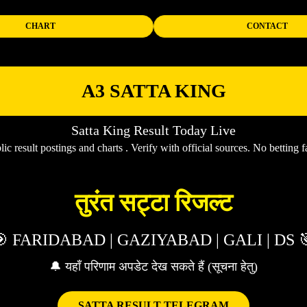
CHART
CONTACT
A3 SATTA KING
Satta King Result Today Live
c result postings and charts . Verify with official sources. No betting fa
तुरंत सट्टा रिजल्ट
🎯 FARIDABAD | GAZIYABAD | GALI | DS 
🔔 यहाँ परिणाम अपडेट देख सकते हैं (सूचना हेतु)
SATTA RESULT TELEGRAM