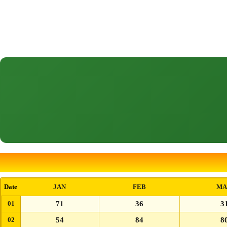
Date
JAN
FEB
MA
01
71
36
3
02
54
84
8